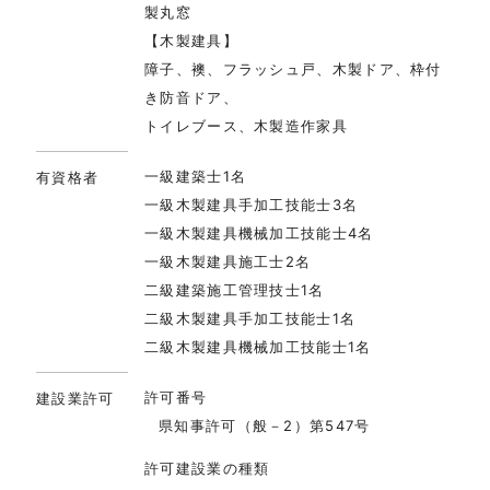
製丸窓
【木製建具】
障子、襖、フラッシュ戸、木製ドア、枠付
き防音ドア、
トイレブース、木製造作家具
一級建築士
1名
有資格者
一級木製建具手加工技能士
3名
一級木製建具機械加工技能士
4名
一級木製建具施工士
2名
二級建築施工管理技士
1名
二級木製建具手加工技能士
1名
二級木製建具機械加工技能士
1名
許可番号
建設業許可
県知事許可（般－2）第547号
許可建設業の種類