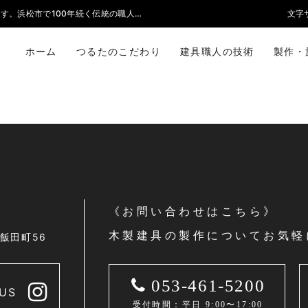
障子・襖・フラッシュドアなどの一般住宅や施設の木造建具を受注製作いたします。浜松市で100年続く伝統の職人技で丁寧な仕事をいたします。
文字
ホーム
つるたのこだわり
建具職人の技術
製作・
《お問い合わせはこちら》
木製建具の製作についてお気軽
区飯田町56
053-461-5200
US
受付時間：平日 9:00〜17:00