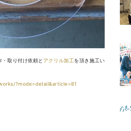
作・取り付け依頼と
アクリル加工
を頂き施工い
/works/?mode=detail&article=81