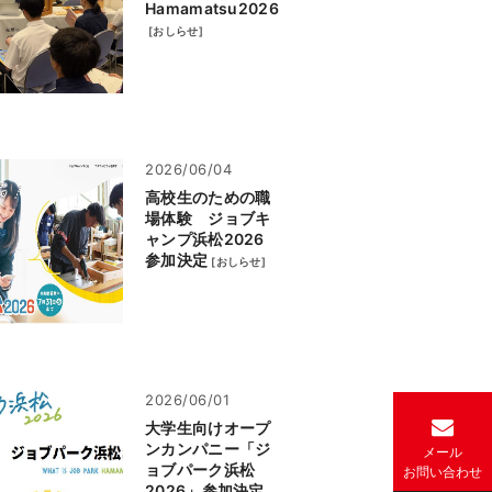
Hamamatsu2026
[
おしらせ
]
2026/06/04
高校生のための職
場体験 ジョブキ
ャンプ浜松2026
参加決定
[
おしらせ
]
2026/06/01
大学生向けオープ
ンカンパニー「ジ
メール
ョブパーク浜松
お
問い合わせ
2026」参加決定