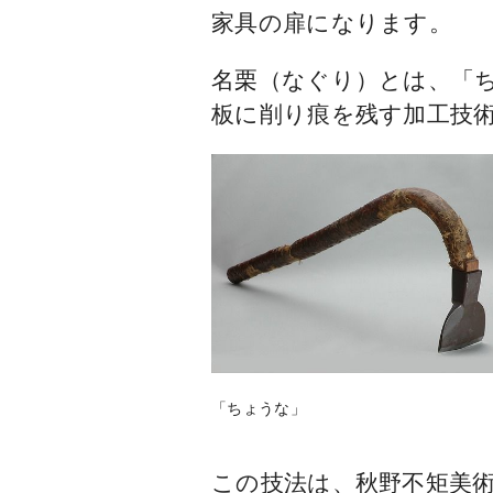
家具の扉になります。
名栗（なぐり）とは、「
板に削り痕を残す加工技
「ちょうな」
この技法は、秋野不矩美