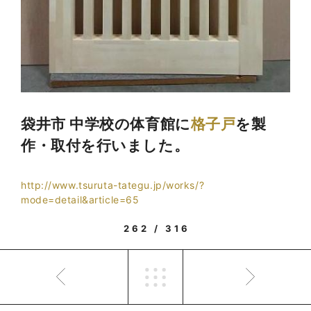
袋井市 中学校の体育館に
格子戸
を製
作・取付を行いました。
http://www.tsuruta-tategu.jp/works/?
mode=detail&article=65
262 / 316