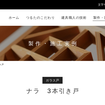
文字
ホーム
つるたのこだわり
建具職人の技術
製作・
製作・施工実例
き戸
ガラス戸
ナラ 3本引き戸