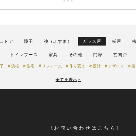
ュドア
障子
襖（ふすま）
ガラス戸
板戸
トイレブース
家具
その他
門扉
玄関戸
子
浜松
住宅
リフォーム
作り変え
設計
デザイン
製
全てを表示
+
《お問い合わせはこちら》