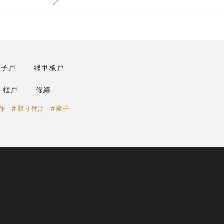
格子戸
縁甲板戸
框戸
修繕
作
取り付け
障子