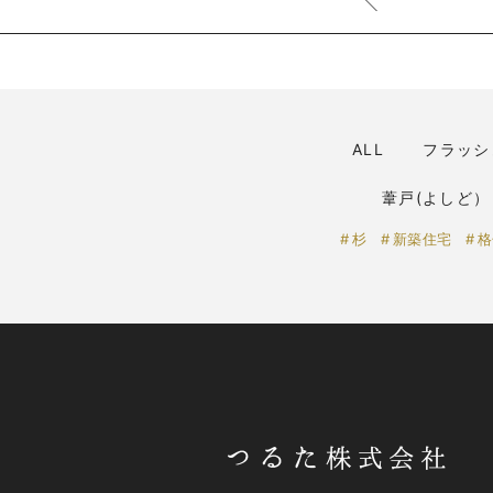
ALL
フラッシ
葦戸(よしど）
杉
新築住宅
格