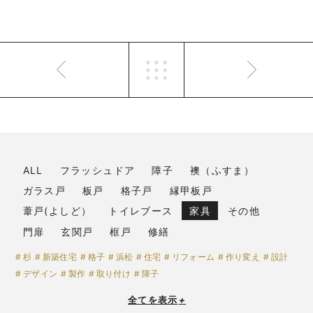
ALL
フラッシュドア
障子
襖（ふすま）
ガラス戸
板戸
格子戸
縁甲板戸
葦戸(よしど）
トイレブース
家具
その他
門扉
玄関戸
框戸
修繕
杉
新築住宅
格子
浜松
住宅
リフォーム
作り変え
設計
デザイン
製作
取り付け
障子
全てを表示
+