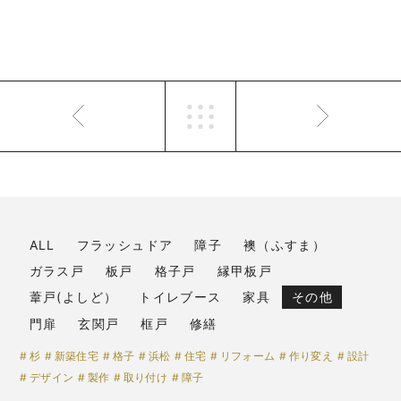
ALL
フラッシュドア
障子
襖（ふすま）
ガラス戸
板戸
格子戸
縁甲板戸
葦戸(よしど）
トイレブース
家具
その他
門扉
玄関戸
框戸
修繕
杉
新築住宅
格子
浜松
住宅
リフォーム
作り変え
設計
デザイン
製作
取り付け
障子