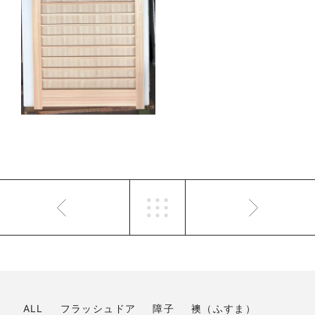
ALL
フラッシュドア
障子
襖（ふすま）