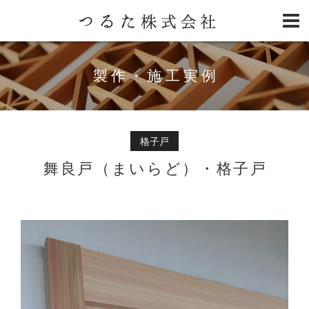
製作・施工実例
格子戸
舞良戸（まいらど）・格子戸