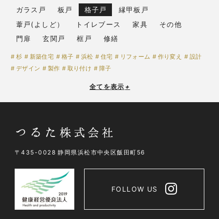
ガラス戸
板戸
格子戸
縁甲板戸
葦戸(よしど）
トイレブース
家具
その他
門扉
玄関戸
框戸
修繕
杉
新築住宅
格子
浜松
住宅
リフォーム
作り変え
設計
デザイン
製作
取り付け
障子
全てを表示
+
〒435-0028 静岡県浜松市中央区飯田町56
FOLLOW US