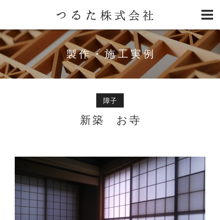
製作・施工実例
障子
新築 お寺