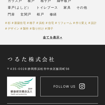
ガラス戸
板戸
格子戸
縁甲板戸
葦戸(よしど）
トイレブース
家具
その他
門扉
玄関戸
框戸
修繕
杉
新築住宅
格子
浜松
住宅
リフォーム
作り変え
設計
デザイン
製作
取り付け
障子
全てを表示
+
〒435-0028 静岡県浜松市中央区飯田町56
FOLLOW US