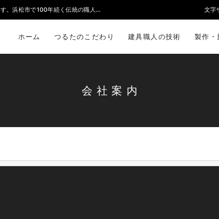
障子・襖・フラッシュドアなどの一般住宅や施設の木造建具を受注製作いたします。浜松市で100年続く伝統の職人技で丁寧な仕事をいたします。
文字
ホーム
つるたのこだわり
建具職人の技術
製作・
会社案内