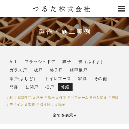
製作・施工実例
ALL
フラッシュドア
障子
襖（ふすま）
ガラス戸
板戸
格子戸
縁甲板戸
葦戸(よしど）
トイレブース
家具
その他
門扉
玄関戸
框戸
修繕
杉
新築住宅
格子
浜松
住宅
リフォーム
作り変え
設計
デザイン
製作
取り付け
障子
全てを表示
+