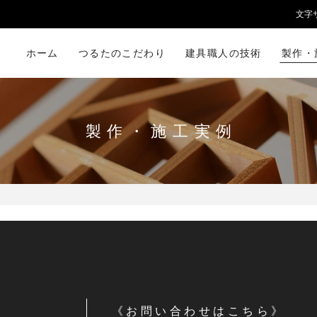
文字
ホーム
つるたのこだわり
建具職人の技術
製作・
製作・施工実例
《お問い合わせはこちら》