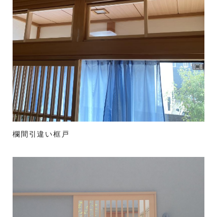
欄間引違い框戸