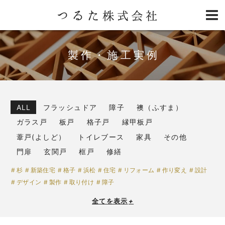
製作・施工実例
ALL
フラッシュドア
障子
襖（ふすま）
ガラス戸
板戸
格子戸
縁甲板戸
葦戸(よしど）
トイレブース
家具
その他
門扉
玄関戸
框戸
修繕
杉
新築住宅
格子
浜松
住宅
リフォーム
作り変え
設計
デザイン
製作
取り付け
障子
全てを表示
+